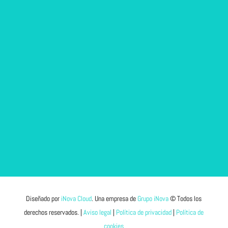
Diseñado por
iNova Cloud
. Una empresa de
Grupo iNova
©
Todos los
derechos reservados.
|
Aviso legal
|
Política de privacidad
|
Política de
cookies